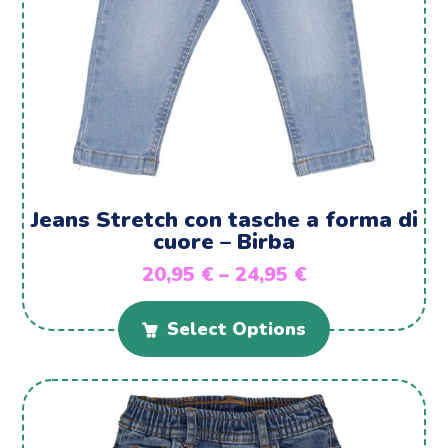
Jeans Stretch con tasche a forma di
cuore – Birba
20,95
€
–
24,95
€
Select Options