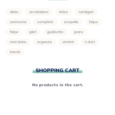
abito
arcobaleno
birba
cardigan
cerimonia
completo
ecopelle
felpa
felpe
gilet
giubbotto
jeans
mini birba
organza
stretch
t-shirt
trench
SHOPPING CART
No products in the cart.