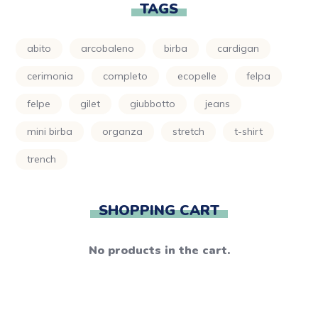
TAGS
abito
arcobaleno
birba
cardigan
cerimonia
completo
ecopelle
felpa
felpe
gilet
giubbotto
jeans
mini birba
organza
stretch
t-shirt
trench
SHOPPING CART
No products in the cart.