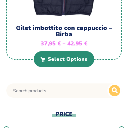
Gilet imbottito con cappuccio –
Birba
37,95
€
–
42,95
€
Select Options
PRICE