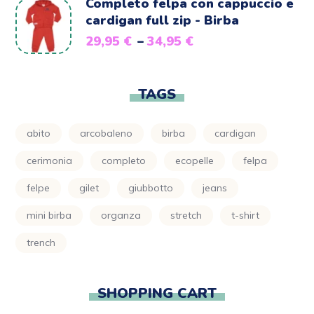
Completo felpa con cappuccio e
cardigan full zip - Birba
29,95
€
–
34,95
€
TAGS
abito
arcobaleno
birba
cardigan
cerimonia
completo
ecopelle
felpa
felpe
gilet
giubbotto
jeans
mini birba
organza
stretch
t-shirt
trench
SHOPPING CART