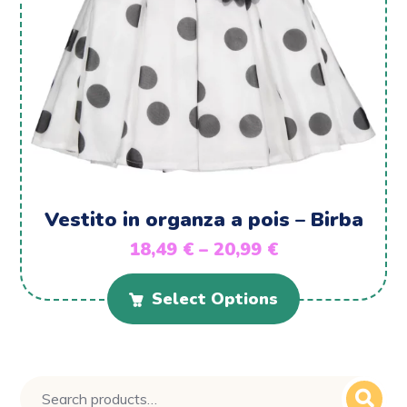
Vestito in organza a pois – Birba
18,49
€
–
20,99
€
Select Options