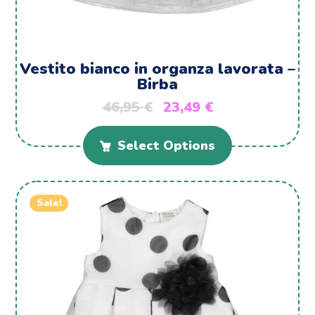
Vestito bianco in organza lavorata –
Birba
46,95
€
23,49
€
Select Options
Sale!