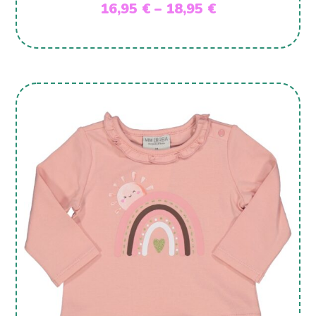
16,95
€
–
18,95
€