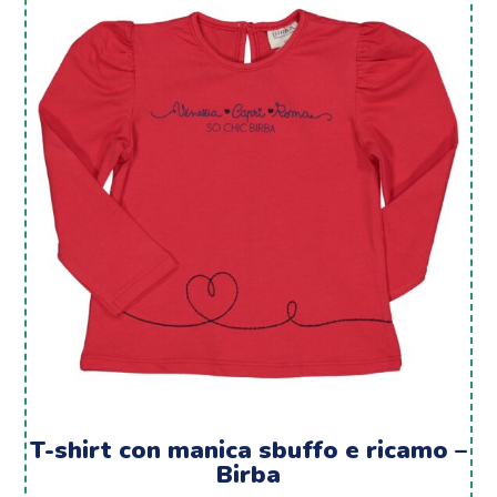
T-shirt con manica sbuffo e ricamo –
Birba