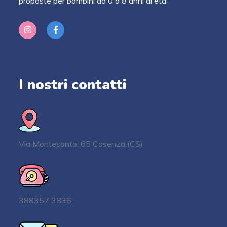
proposte per bambini da 0 a 8 anni di età.
I nostri contatti
Via Montesanto, 65 Cosenza (CS)
388357 3836