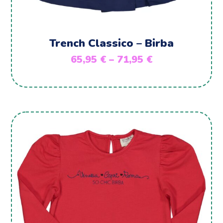
Trench Classico – Birba
65,95
€
–
71,95
€