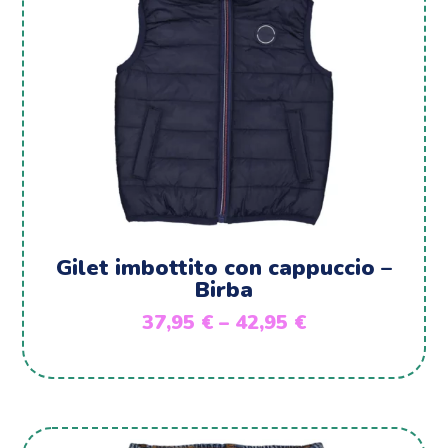
Gilet imbottito con cappuccio –
Birba
37,95
€
–
42,95
€