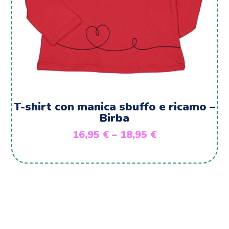
T-shirt con manica sbuffo e ricamo –
Birba
16,95
€
–
18,95
€