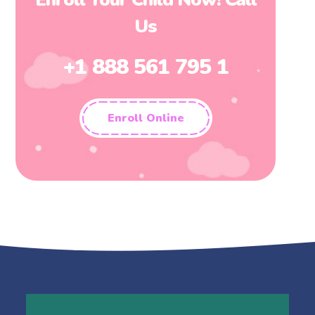
Us
+1 888 561 795 1
Enroll Online