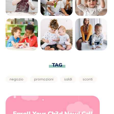
TAG
negozio
promozioni
saldi
sconti
Enroll Your Child Now! Call