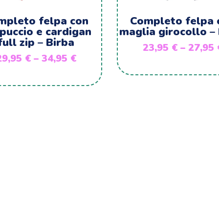
mpleto felpa con
Completo felpa 
puccio e cardigan
maglia girocollo –
full zip – Birba
23,95
€
–
27,95
29,95
€
–
34,95
€