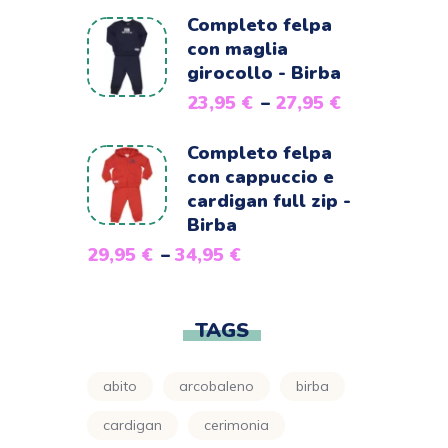
Completo felpa
con maglia
girocollo - Birba
23,95
€
–
27,95
€
Completo felpa
con cappuccio e
cardigan full zip -
Birba
29,95
€
–
34,95
€
TAGS
abito
arcobaleno
birba
cardigan
cerimonia