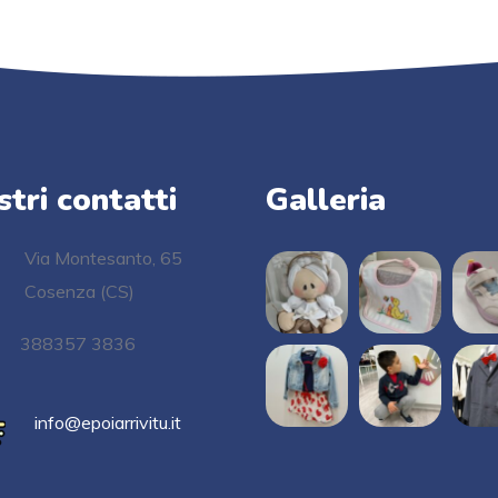
stri contatti
Galleria
Via Montesanto, 65
Cosenza (CS)
388357 3836
info@epoiarrivitu.it