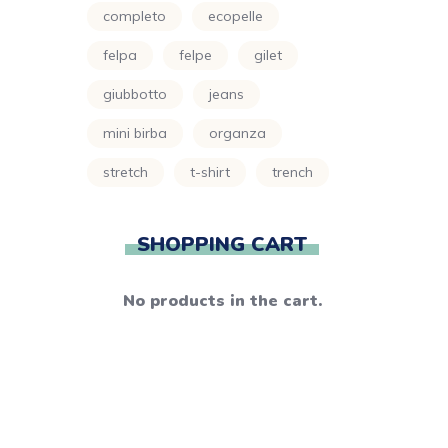
completo
ecopelle
felpa
felpe
gilet
giubbotto
jeans
mini birba
organza
stretch
t-shirt
trench
SHOPPING CART
No products in the cart.