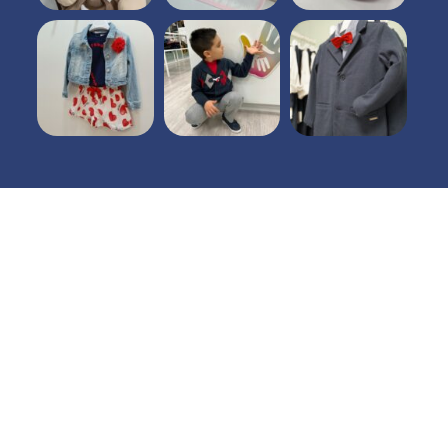
I nostri orari
9:30 - 13:00 16:30 -
Lun. -
Sab.
20:00
CHIUSO
Domenica