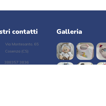
stri contatti
Galleria
Via Montesanto, 65
Cosenza (CS)
388357 3836
info@epoiarrivitu.it