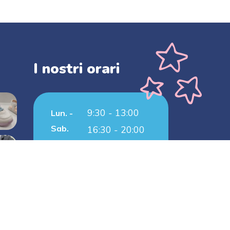
I nostri orari
9:30 - 13:00
Lun. -
Sab.
16:30 - 20:00
CHIUSO
Domenica