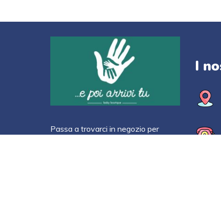
I no
Passa a trovarci in negozio per
scoprire le nostre proposte per
bambini da 0 a 8 anni di età.