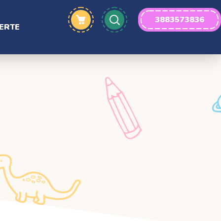
3883573836
ERTE